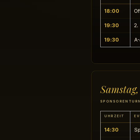
18:00
Of
19:30
2.
19:30
A-
Samstag,
SPONSORENTURNI
UHRZEIT
EV
14:30
Sp