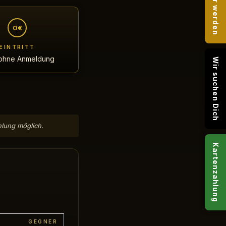
Sponsor werden
0€
EINTRITT
· ohne Anmeldung
Wir suchen Dich
hlung möglich.
Kartenzahlung
GEGNER