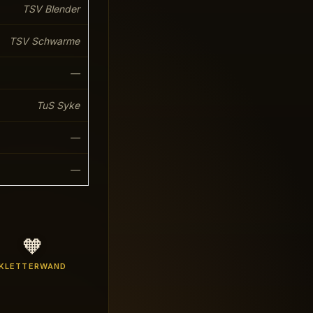
TSV Blender
TSV Schwarme
—
TuS Syke
—
—
🧡
KLETTERWAND