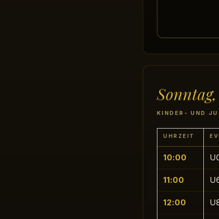
Sonntag,
KINDER- UND J
UHRZEIT
EV
10:00
U0
11:00
U6
12:00
U8