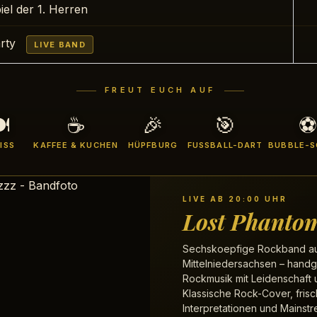
iel der 1. Herren
rty
LIVE BAND
FREUT EUCH AUF

☕
🎉
🎯
⚽
ISS
KAFFEE & KUCHEN
HÜPFBURG
FUSSBALL-DART
BUBBLE-S
LIVE AB 20:00 UHR
Lost Phanto
Sechskoepfige Rockband a
Mittelniedersachsen – hand
Rockmusik mit Leidenschaft 
Klassische Rock-Cover, fris
Interpretationen und Mainstr