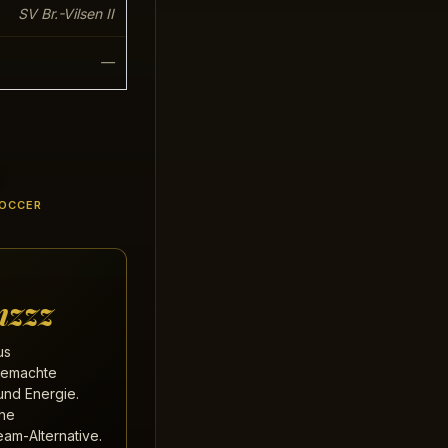
SV Br.-Vilsen II
—
OCCER
mzzz
us
gemachte
und Energie.
che
eam-Alternative.