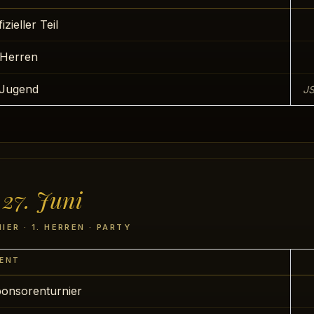
fizieller Teil
 Herren
Jugend
J
 27. Juni
ER · 1. HERREN · PARTY
ENT
onsorenturnier