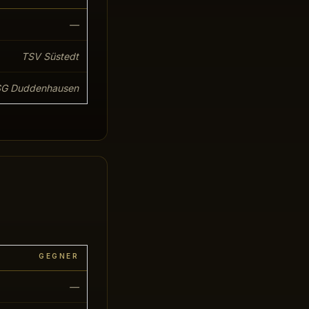
—
TSV Süstedt
SG Duddenhausen
GEGNER
—