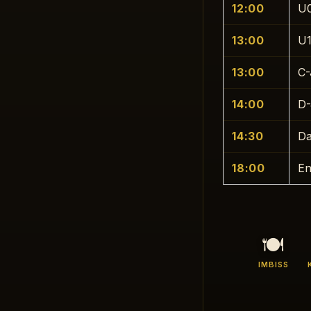
12:00
U0
13:00
U1
13:00
C-
14:00
D-
14:30
Da
18:00
En
🍽
IMBISS