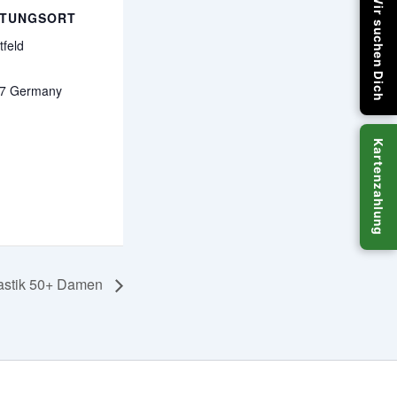
Wir suchen Dich
LTUNGSORT
tfeld
1
7
Germany
Kartenzahlung
stik 50+ Damen