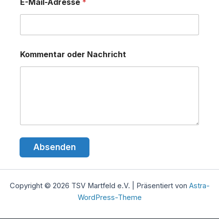
E-Mail-Adresse
*
o
Kommentar oder Nachricht
d
e
r
N
a
m
e
E
-
M
Absenden
a
i
l
-
A
Copyright © 2026 TSV Martfeld e.V. | Präsentiert von
Astra-
d
WordPress-Theme
r
e