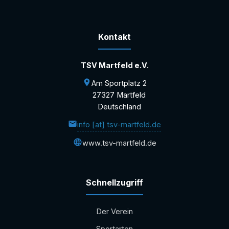
s
s
e
Kontakt
TSV Martfeld e.V.
Am Sportplatz 2
27327 Martfeld
Deutschland
info [at] tsv-martfeld.de
www.tsv-martfeld.de
Schnellzugriff
Der Verein