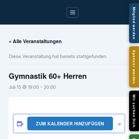
Zum
Mitglied werden
Inhalt
springen
« Alle Veranstaltungen
Sponsor werden
Diese Veranstaltung hat bereits stattgefunden.
Gymnastik 60+ Herren
Juli 15 @ 19:00
-
20:00
Wir suchen Dich
ZUM KALENDER HINZUFÜGEN