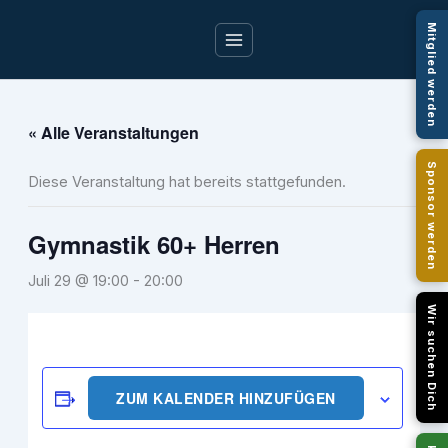
Zum
Mitglied werden
Inhalt
springen
« Alle Veranstaltungen
Sponsor werden
Diese Veranstaltung hat bereits stattgefunden.
Gymnastik 60+ Herren
Juli 29 @ 19:00
-
20:00
Wir suchen Dich
ZUM KALENDER HINZUFÜGEN