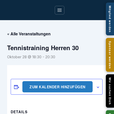
Zum
Mitglied werden
Inhalt
springen
« Alle Veranstaltungen
Sponsor werden
Tennistraining Herren 30
Oktober 28 @ 18:30
-
20:30
Wir suchen Dich
ZUM KALENDER HINZUFÜGEN
DETAILS