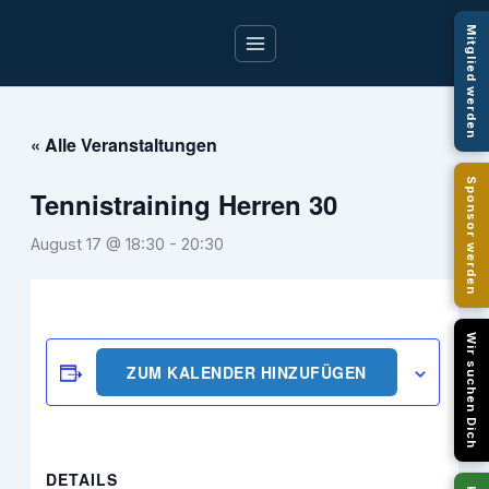
Zum
Mitglied werden
Inhalt
springen
« Alle Veranstaltungen
Sponsor werden
Tennistraining Herren 30
August 17 @ 18:30
-
20:30
Wir suchen Dich
ZUM KALENDER HINZUFÜGEN
DETAILS