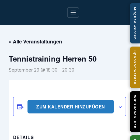
Zum
Mitglied werden
Inhalt
springen
« Alle Veranstaltungen
Sponsor werden
Tennistraining Herren 50
September 29 @ 18:30
-
20:30
Wir suchen Dich
ZUM KALENDER HINZUFÜGEN
DETAILS