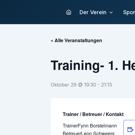
Zum
Inhalt
Der Verein
Spor
springen
« Alle Veranstaltungen
Training- 1. H
Oktober 29 @ 19:30
-
21:15
Trainer / Betreuer / Kontakt
Trainer
Fynn Borstelmann
Betreuer
Leon Schweers