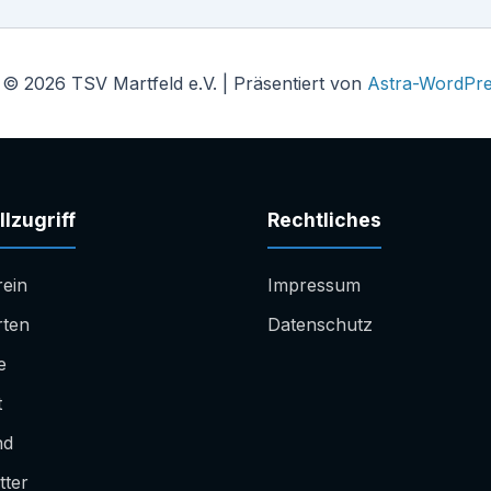
 © 2026 TSV Martfeld e.V. | Präsentiert von
Astra-WordPr
lzugriff
Rechtliches
rein
Impressum
rten
Datenschutz
e
t
nd
tter