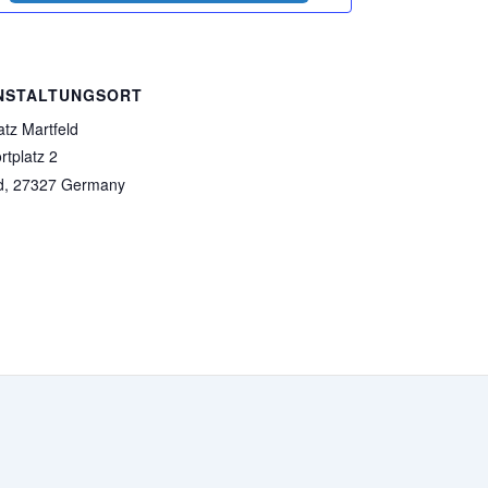
NSTALTUNGSORT
atz Martfeld
tplatz 2
d
,
27327
Germany