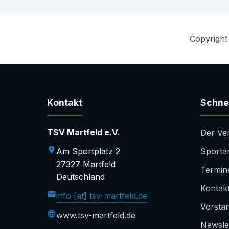
Copyright
Kontakt
Schnel
TSV Martfeld e.V.
Der Ve
Am Sportplatz 2
Sporta
27327 Martfeld
Termin
Deutschland
Kontak
info [at] tsv-martfeld.de
Vorsta
www.tsv-martfeld.de
Newsle