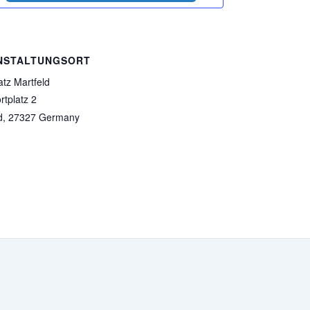
NSTALTUNGSORT
atz Martfeld
tplatz 2
d
,
27327
Germany