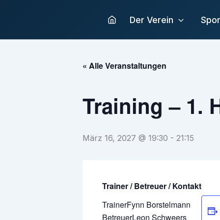
Zum
Inhalt
Der Verein
Spor
springen
« Alle Veranstaltungen
Training – 1. 
März 16, 2027 @ 19:30
-
21:15
Trainer / Betreuer / Kontakt
Trainer
Fynn Borstelmann
Betreuer
Leon Schweers