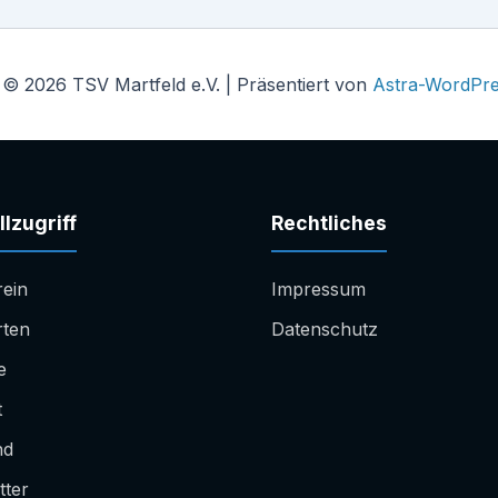
 © 2026 TSV Martfeld e.V. | Präsentiert von
Astra-WordPr
lzugriff
Rechtliches
rein
Impressum
rten
Datenschutz
e
t
nd
tter