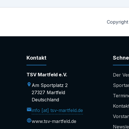
Copyright
Kontakt
Schnel
TSV Martfeld e.V.
Der Ve
Am Sportplatz 2
Sporta
27327 Martfeld
Termin
Deutschland
Kontak
info [at] tsv-martfeld.de
Vorsta
www.tsv-martfeld.de
Newsle