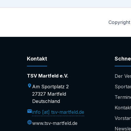
Copyright
Kontakt
Schnel
TSV Martfeld e.V.
Der Ve
Am Sportplatz 2
Sporta
27327 Martfeld
Termin
Deutschland
Kontak
info [at] tsv-martfeld.de
Vorsta
www.tsv-martfeld.de
Newsle