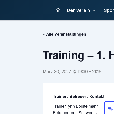
Zum
Inhalt
Der Verein
Spor
springen
« Alle Veranstaltungen
Training – 1. 
März 30, 2027 @ 19:30
-
21:15
Trainer / Betreuer / Kontakt
Trainer
Fynn Borstelmann
Betreuer
Leon Schweers