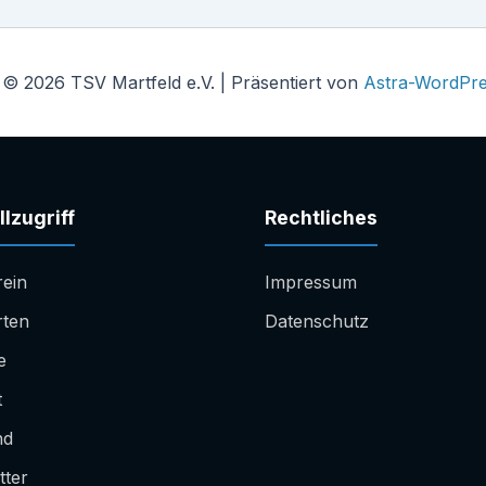
 © 2026 TSV Martfeld e.V. | Präsentiert von
Astra-WordPr
lzugriff
Rechtliches
rein
Impressum
rten
Datenschutz
e
t
nd
tter