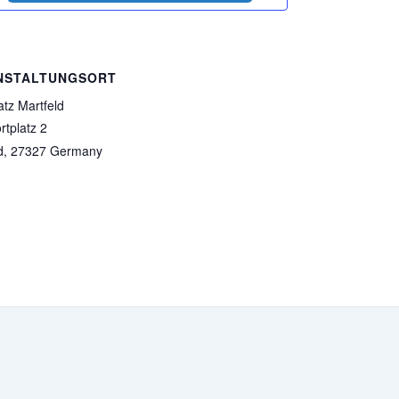
NSTALTUNGSORT
atz Martfeld
tplatz 2
d
,
27327
Germany