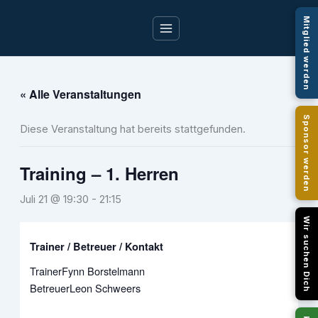
Zum
Mitglied werden
Inhalt
springen
« Alle Veranstaltungen
Sponsor werden
Diese Veranstaltung hat bereits stattgefunden.
Training – 1. Herren
Juli 21 @ 19:30
-
21:15
Wir suchen Dich
Trainer / Betreuer / Kontakt
Trainer
Fynn Borstelmann
Betreuer
Leon Schweers