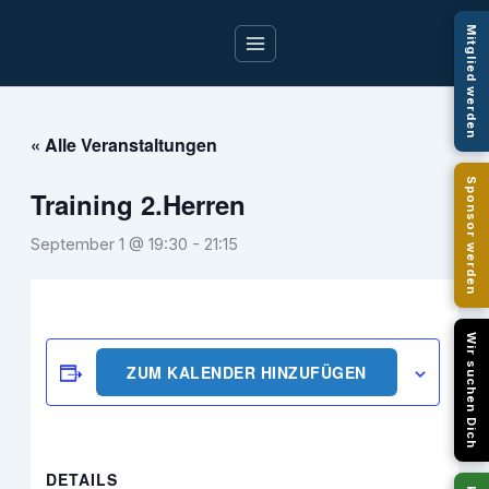
Zum
Mitglied werden
Inhalt
springen
« Alle Veranstaltungen
Sponsor werden
Training 2.Herren
September 1 @ 19:30
-
21:15
Wir suchen Dich
ZUM KALENDER HINZUFÜGEN
DETAILS