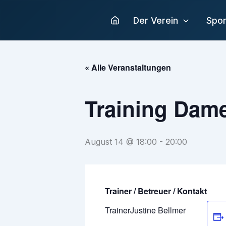
Zum
Inhalt
Der Verein
Spor
springen
« Alle Veranstaltungen
Training Dam
August 14 @ 18:00
-
20:00
Trainer / Betreuer / Kontakt
Trainer
Justine Bellmer