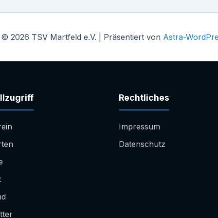
 © 2026 TSV Martfeld e.V. | Präsentiert von
Astra-WordPr
lzugriff
Rechtliches
rein
Impressum
rten
Datenschutz
e
t
nd
tter