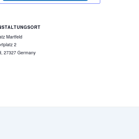
NSTALTUNGSORT
atz Martfeld
tplatz 2
d
,
27327
Germany