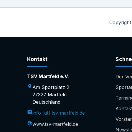
Copyright
Kontakt
Schnel
TSV Martfeld e.V.
Der Ve
Am Sportplatz 2
Sporta
27327 Martfeld
Termin
Deutschland
Kontak
info [at] tsv-martfeld.de
Vorsta
www.tsv-martfeld.de
Newsle