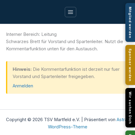
Zum
Mitglied werden
Inhalt
springen
Interner Bereich: Leitung
Schwarzes Brett für Vorstand und Spartenleiter. Nutzt die
Kommentarfunktion unten für den Austausch.
Sponsor werden
Hinweis:
Die Kommentarfunktion ist derzeit nur fuer
Vorstand und Spartenleiter freigegeben.
Anmelden
Wir suchen Dich
Copyright © 2026 TSV Martfeld e.V. | Präsentiert von
Astra-
WordPress-Theme