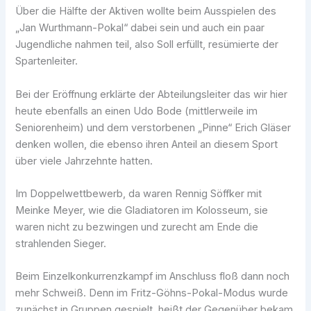
Über die Hälfte der Aktiven wollte beim Ausspielen des
„Jan Wurthmann-Pokal“ dabei sein und auch ein paar
Jugendliche nahmen teil, also Soll erfüllt, resümierte der
Spartenleiter.
Bei der Eröffnung erklärte der Abteilungsleiter das wir hier
heute ebenfalls an einen Udo Bode (mittlerweile im
Seniorenheim) und dem verstorbenen „Pinne“ Erich Gläser
denken wollen, die ebenso ihren Anteil an diesem Sport
über viele Jahrzehnte hatten.
Im Doppelwettbewerb, da waren Rennig Söffker mit
Meinke Meyer, wie die Gladiatoren im Kolosseum, sie
waren nicht zu bezwingen und zurecht am Ende die
strahlenden Sieger.
Beim Einzelkonkurrenzkampf im Anschluss floß dann noch
mehr Schweiß. Denn im Fritz-Göhns-Pokal-Modus wurde
zunächst in Gruppen gespielt, heißt der Gegenüber bekam