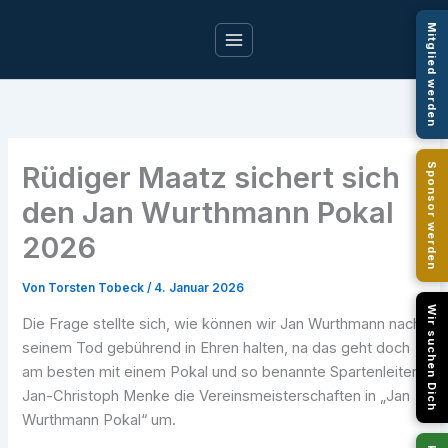
Zum
Mitglied werden
Inhalt
springen
Rüdiger Maatz sichert sich
Sponsor werden
den Jan Wurthmann Pokal
2026
Von
Torsten Tobeck
/
4. Januar 2026
Wir suchen Dich
Die Frage stellte sich, wie können wir Jan Wurthmann nach
seinem Tod gebührend in Ehren halten, na das geht doch
am besten mit einem Pokal und so benannte Spartenleiter
Jan-Christoph Menke die Vereinsmeisterschaften in „Jan
Wurthmann Pokal“ um.