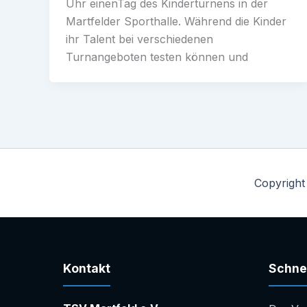
Uhr einenTag des Kinderturnens in der
Martfelder Sporthalle. Während die Kinder
ihr Talent bei verschiedenen
Turnangeboten testen können und
Copyright
Kontakt
Schnel