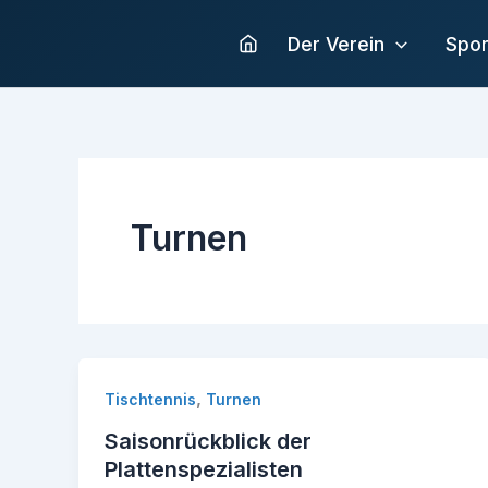
Zum
Inhalt
Der Verein
Spor
springen
Turnen
,
Tischtennis
Turnen
Saisonrückblick der
Plattenspezialisten