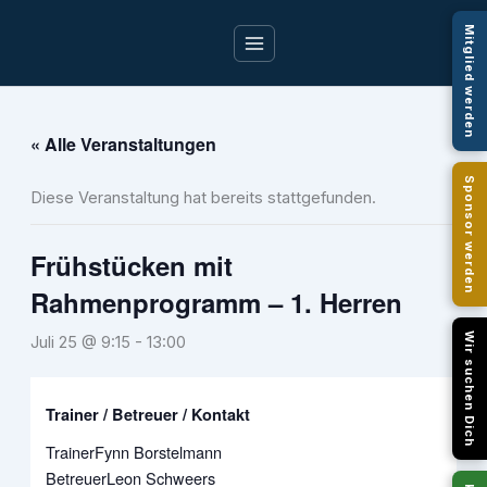
Zum
Mitglied werden
Inhalt
springen
« Alle Veranstaltungen
Sponsor werden
Diese Veranstaltung hat bereits stattgefunden.
Frühstücken mit
Rahmenprogramm – 1. Herren
Wir suchen Dich
Juli 25 @ 9:15
-
13:00
Trainer / Betreuer / Kontakt
Trainer
Fynn Borstelmann
Betreuer
Leon Schweers