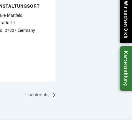
Wir suchen Dich
NSTALTUNGSORT
alle Martfeld
traße 11
ld
,
27327
Germany
Kartenzahlung
Tischtennis