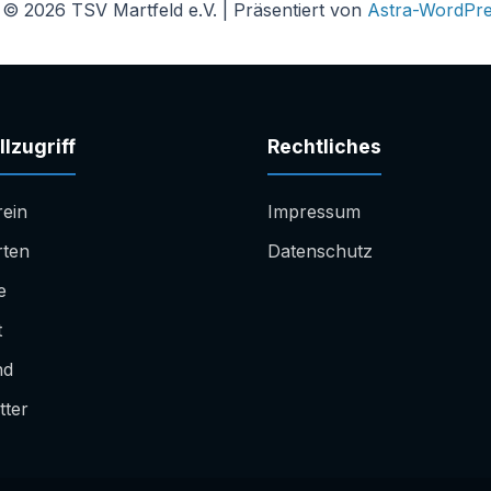
 © 2026 TSV Martfeld e.V. | Präsentiert von
Astra-WordPr
lzugriff
Rechtliches
rein
Impressum
rten
Datenschutz
e
t
nd
tter