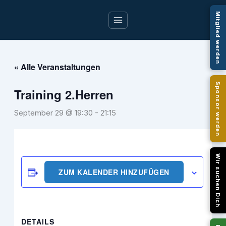
Zum
Mitglied werden
Inhalt
springen
« Alle Veranstaltungen
Sponsor werden
Training 2.Herren
September 29 @ 19:30
-
21:15
Wir suchen Dich
ZUM KALENDER HINZUFÜGEN
DETAILS