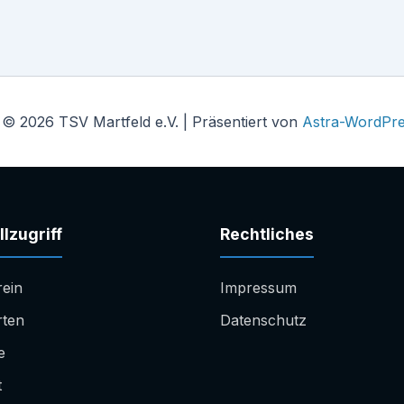
 © 2026 TSV Martfeld e.V. | Präsentiert von
Astra-WordPr
lzugriff
Rechtliches
rein
Impressum
rten
Datenschutz
e
t