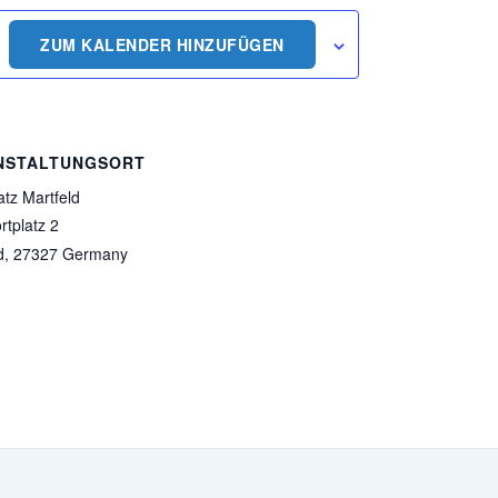
ZUM KALENDER HINZUFÜGEN
NSTALTUNGSORT
atz Martfeld
tplatz 2
d
,
27327
Germany