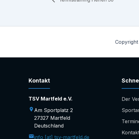
Copyright
Kontakt
Schnel
TSV Martfeld e.V.
Der Ve
Am Sportplatz 2
Sporta
27327 Martfeld
Termin
Deutschland
Kontak
info [at] tsv-martfeld.de