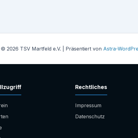
 © 2026 TSV Martfeld e.V. | Präsentiert von
Astra-WordPr
lzugriff
Rechtliches
rein
Impressum
rten
Datenschutz
e