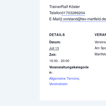
Trainer
Ralf Köster
Telefon
01703289204
E-Mail
2.vorstand@tsv-martfeld.de
DETAILS
VERA
Datum:
Verein
Am Spor
Juli 13
Martfel
Zeit:
19:30 - 20:00
Veranstaltungskategorie
n:
Allgemeine Termine
,
Vereinsheim