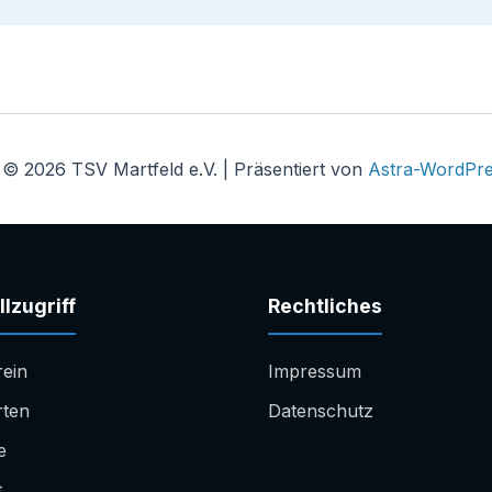
 © 2026 TSV Martfeld e.V. | Präsentiert von
Astra-WordPr
lzugriff
Rechtliches
rein
Impressum
rten
Datenschutz
e
t