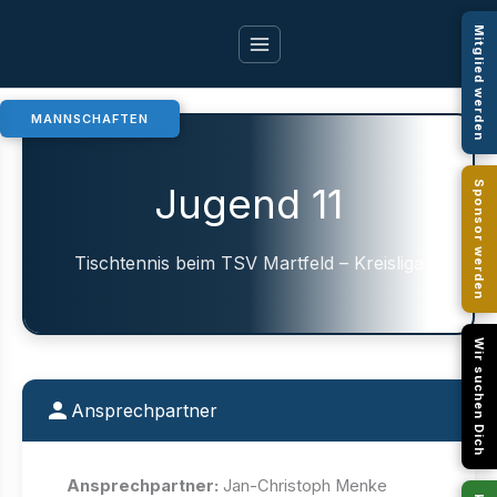
Zum
Mitglied werden
Inhalt
springen
MANNSCHAFTEN
Sponsor werden
Jugend 11
Tischtennis beim TSV Martfeld – Kreisliga
Wir suchen Dich
Ansprechpartner
Ansprechpartner:
Jan-Christoph Menke